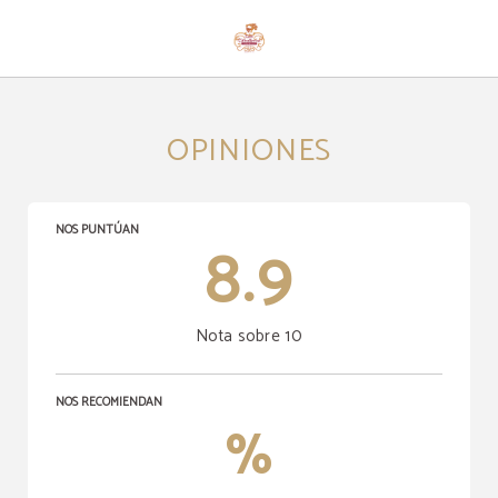
Opiniones del Hotel Casona Palacio Los Caballeros en Santillana del Mar. Web O
OPINIONES
NOS PUNTÚAN
8.9
Nota sobre 10
NOS RECOMIENDAN
%