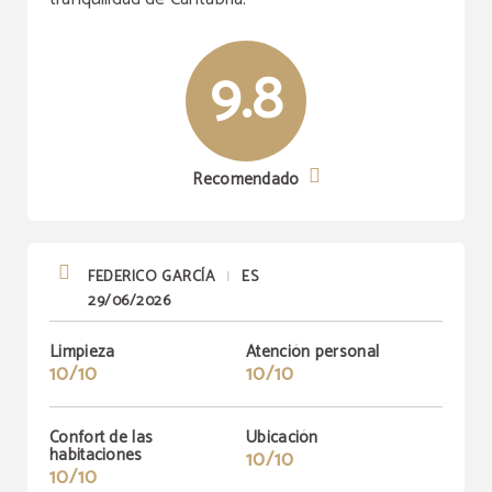
9.8
DESCUENTO
Puntuación de 8.8
8% de descuento
El 96% de nuestros huéspedes nos recomienda.
Recomendado
¡Tu próxima gran estancia te espera!
Disfruta de un 8% de descuento reservando en
la web oficial.
OPINIONES
RESERVAR
RESERVAR
FEDERICO GARCÍA
ES
|
29/06/2026
Limpieza
Atención personal
10/10
10/10
Confort de las
Ubicación
habitaciones
10/10
10/10