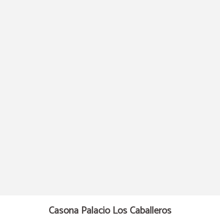
Elevamos Tu Estancia Al Más Alto Nivel Con Servicios Variados Y Personalizados
Casona Palacio Los Caballeros